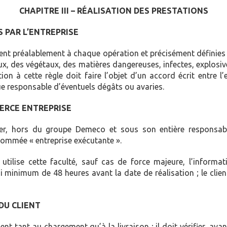
CHAPITRE III – RÉALISATION DES PRESTATIONS
S PAR L’ENTREPRISE
ent préalablement à chaque opération et précisément définies 
x, des végétaux, des matières dangereuses, infectes, explosi
n à cette règle doit faire l’objet d’un accord écrit entre l’e
nue responsable d’éventuels dégâts ou avaries.
IERCE ENTREPRISE
ier, hors du groupe Demeco et sous son entière responsabili
ommée « entreprise exécutante ».
utilise cette faculté, sauf cas de force majeure, l’informatio
i minimum de 48 heures avant la date de réalisation ; le clien
DU CLIENT
nt tant au chargement qu’à la livraison ; il doit vérifier, ava