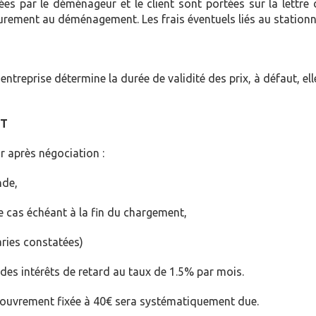
tées par le déménageur et le client sont portées sur la lettr
rement au déménagement. Les frais éventuels liés au stationnem
 l’entreprise détermine la durée de validité des prix, à défaut, 
NT
r après négociation :
nde,
e cas échéant à la fin du chargement,
aries constatées)
des intérêts de retard au taux de 1.5% par mois.
ecouvrement fixée à 40€ sera systématiquement due.